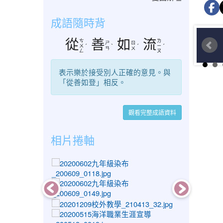
成語隨時背
從
善
如
流
ㄘ
ㄌ
ㄕ
ㄖ
ㄨ
ˊ
ˋ
ˊ
ㄧ
ˊ
ㄢ
ㄨ
ㄥ
ㄡ
表示樂於接受別人正確的意見。與
「從善如登」相反。
觀看完整成語資料
相片捲軸
photo-1143
photo-1174
photo-1492
photo-1021