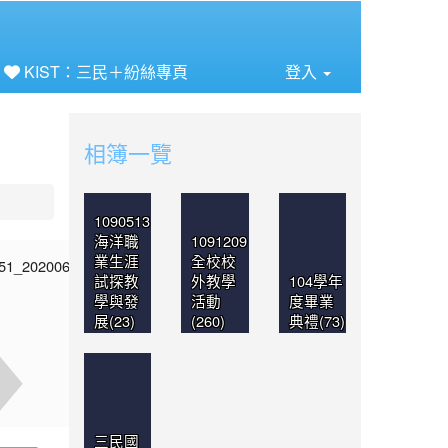
⏸
KIST：三民＋紛絲專頁
登入
相簿一覽
1090513
海洋職
1091209
業生涯
全校校
試探教
外教學
104學年
學與發
活動
度畢業
展(23)
(260)
典禮(73)
三民國