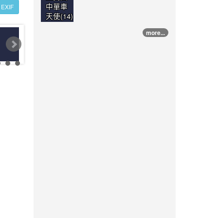
中單車
EXIF
天使(14)
more...