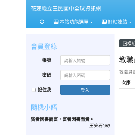
花蓮縣立三民國中全球資訊網
重新取得佈景設定
本站功能選單
好站連結
回模
會員登錄
教職
帳號
教職員
密碼
次序
記住我
登入
隨機小語
貧者因書而富，富者因書而貴。
王安石(宋)