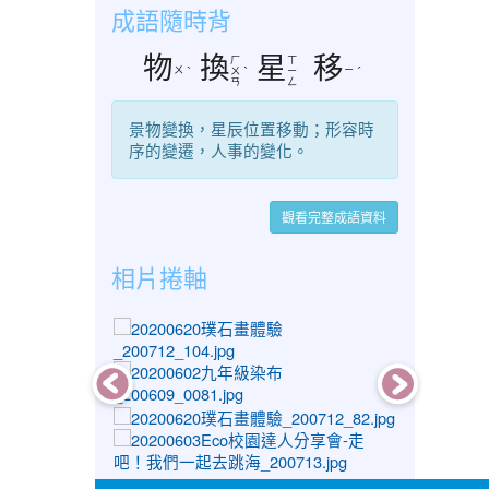
成語隨時背
物
換
星
移
ㄏ
ㄒ
ㄨ
ㄧ
ˋ
ㄨ
ˋ
ㄧ
ˊ
ㄢ
ㄥ
景物變換，星辰位置移動；形容時
序的變遷，人事的變化。
觀看完整成語資料
相片捲軸
photo-1304
photo-1106
photo-1282
photo-1183
photo-1041