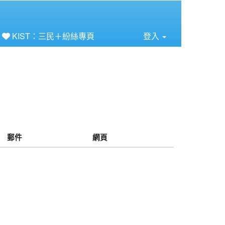
⏸
KIST：三民＋紛絲專頁
登入
郵件
網頁