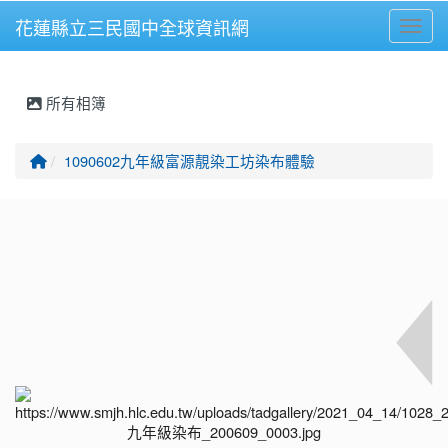
花蓮縣立三民國中全球資訊網
Toggl
⏸
所有相簿
回首頁
1090602九年級富源靚染工坊染布體驗