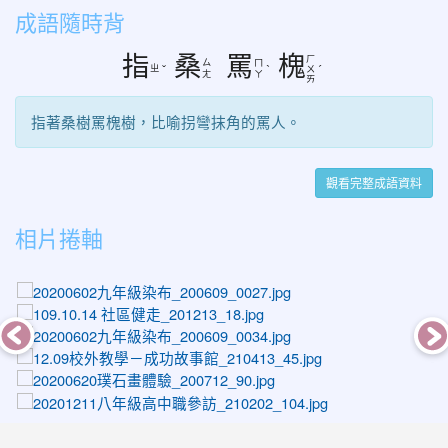
成語隨時背
指
桑
罵
槐
ㄏ
ㄙ
ㄇ
ㄓ
ˇ
ˋ
ㄨ
ˊ
ㄤ
ㄚ
ㄞ
指著桑樹罵槐樹，比喻拐彎抹角的罵人。
觀看完整成語資料
相片捲軸
photo-1052
photo-1329
photo-1059
photo-1419
photo-1290
photo-1608
photo-1391
photo-1297
photo-1036