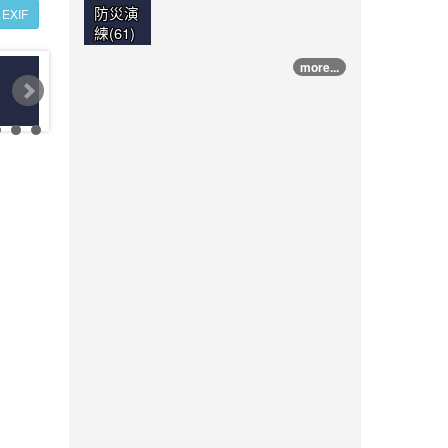
防災演
EXIF
練(61)
more...