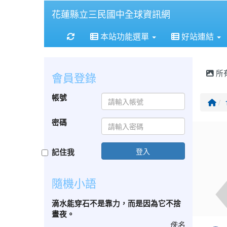
花蓮縣立三民國中全球資訊網
重新取得佈景設定
本站功能選單
好站連結
所
會員登錄
帳號
回
密碼
登入
記住我
隨機小語
滴水能穿石不是靠力，而是因為它不捨
晝夜。
佚名