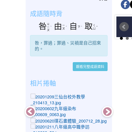
成語隨時背
咎
由
自
取
ㄐ
ㄧ
ㄑ
ㄗ
ㄧ
ˋ
ˊ
ˋ
ˇ
ㄡ
ㄩ
ㄡ
咎，罪過；罪過、災禍是自己招來
的。
觀看完整成語資料
相片捲軸
photo-1442
photo-1088
photo-1228
photo-1562