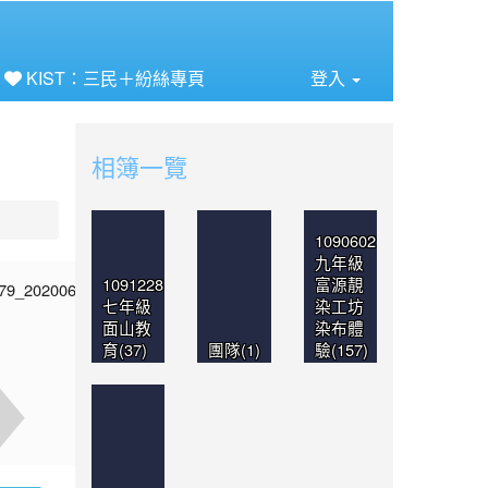
⏸
KIST：三民＋紛絲專頁
登入
相簿一覽
1090602
九年級
1091228
富源靚
七年級
染工坊
面山教
染布體
育(37)
團隊(1)
驗(157)