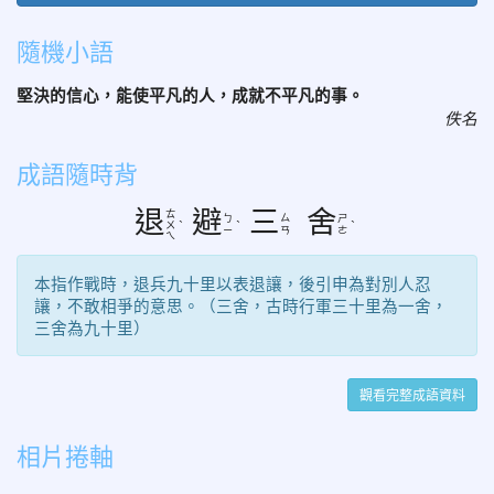
隨機小語
堅決的信心，能使平凡的人，成就不平凡的事。
佚名
成語隨時背
退
避
三
舍
ㄊ
ㄅ
ㄙ
ㄕ
ㄨ
ˋ
ˋ
ˋ
ㄧ
ㄢ
ㄜ
ㄟ
本指作戰時，退兵九十里以表退讓，後引申為對別人忍
讓，不敢相爭的意思。（三舍，古時行軍三十里為一舍，
三舍為九十里）
觀看完整成語資料
相片捲軸
photo-1037