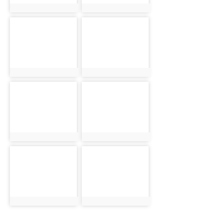
photo:1526
photo:1527
photo-1528
photo-1529
photo:1528
photo:1529
photo-1530
photo-1531
photo:1530
photo:1531
photo-1532
photo-1533
photo:1532
photo:1533