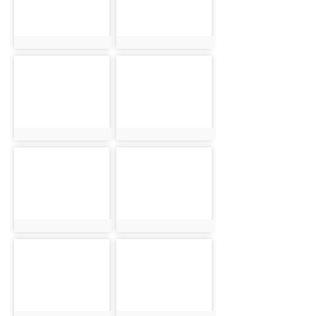
photo:1506
photo:1507
photo-1508
photo-1509
photo:1508
photo:1509
photo-1510
photo-1511
photo:1510
photo:1511
photo-1512
photo-1513