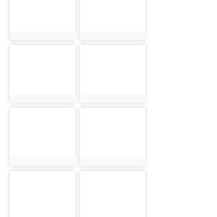
photo:1520
photo:1521
photo-1522
photo-1523
photo:1522
photo:1523
photo-1524
photo-1525
photo:1524
photo:1525
photo-1526
photo-1527