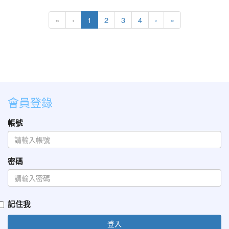
(目前頁次)
下一頁
最後頁
«
‹
1
2
3
4
›
»
會員登錄
帳號
密碼
記住我
登入