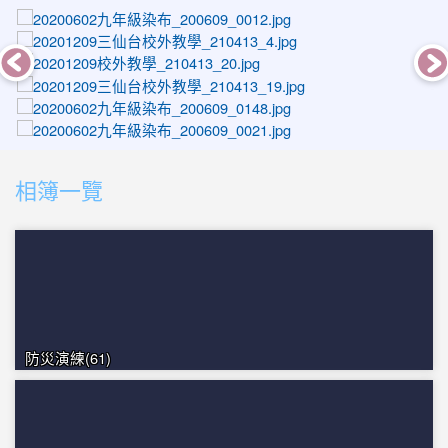
photo-1433
photo-1480
photo-1448
photo-1173
photo-1046
photo-1392
photo-1040
相簿一覽
photo-1112
photo-1054
photo-1598
photo-1600
防災演練(61)