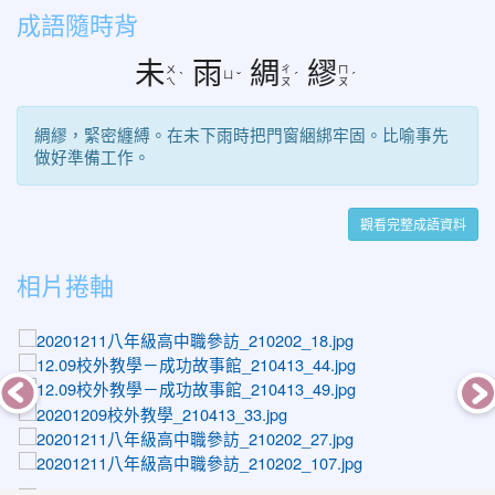
成語隨時背
未
雨
綢
繆
ㄨ
ㄔ
ㄇ
ㄩ
ˋ
ˇ
ˊ
ˊ
ㄟ
ㄡ
ㄡ
綢繆，緊密纏縛。在未下雨時把門窗綑綁牢固。比喻事先
做好準備工作。
觀看完整成語資料
相片捲軸
photo-1522
photo-1418
photo-1423
photo-1493
photo-1531
photo-1611
photo-1486
photo-1269