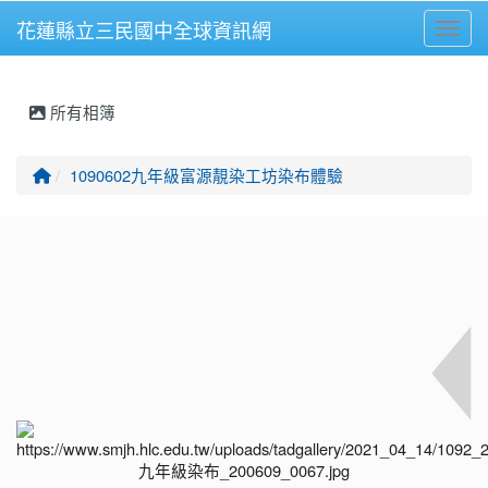
花蓮縣立三民國中全球資訊網
Toggl
⏸
所有相簿
回首頁
1090602九年級富源靚染工坊染布體驗