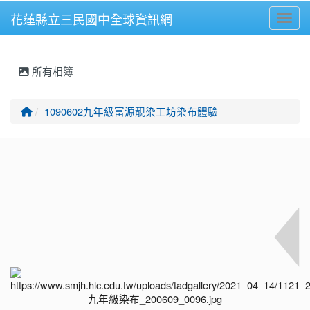
花蓮縣立三民國中全球資訊網
Toggl
⏸
所有相簿
回首頁
1090602九年級富源靚染工坊染布體驗