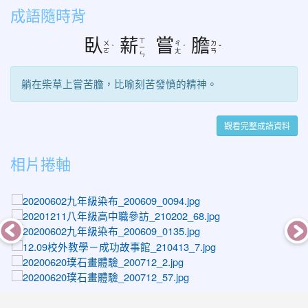
成語隨時背
臥
薪
嘗
膽
ㄒ
ㄨ
ㄔ
ㄉ
ˋ
ㄧ
ˊ
ˇ
ㄛ
ㄤ
ㄢ
ㄣ
躺在柴草上嘗苦膽，比喻刻苦發憤的精神。
觀看完整成語資料
相片捲軸
photo-1119
photo-1572
photo-1160
photo-1381
photo-1202
photo-1257
photo-1140
photo-1284