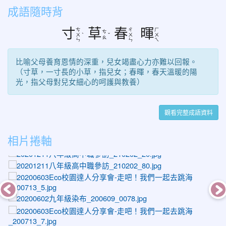
成語隨時背
寸
草
春
暉
ㄘ
ㄔ
ㄏ
ㄘ
ㄨ
ˋ
ˇ
ㄨ
ㄨ
ㄠ
ㄣ
ㄣ
ㄟ
比喻父母養育恩情的深重，兒女竭盡心力亦難以回報。
（寸草，一寸長的小草，指兒女；春暉，春天溫暖的陽
光，指父母對兒女細心的呵護與教養）
觀看完整成語資料
photo-1428
photo-1524
相片捲軸
photo-1584
ph
photo-1103
ph
photo-1237
photo-1247