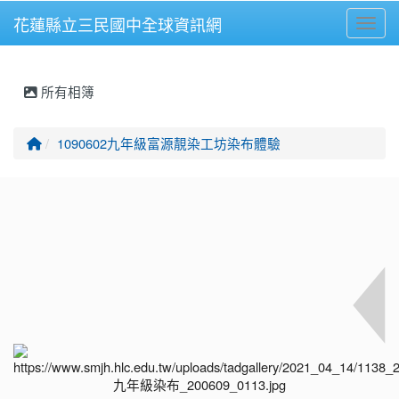
花蓮縣立三民國中全球資訊網
Toggl
⏸
所有相簿
回首頁
1090602九年級富源靚染工坊染布體驗