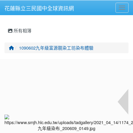
花蓮縣立三民國中全球資訊網
Toggl
⏸
所有相簿
回首頁
1090602九年級富源靚染工坊染布體驗