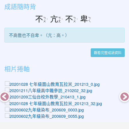
成語隨時背
不
亢
不
卑
ㄅ
ㄎ
ㄅ
ㄅ
ˋ
ˋ
ˋ
ㄨ
ㄤ
ㄨ
ㄟ
不高傲也不自卑。（亢：高。）
觀看完整成語資料
相片捲軸
photo-1337
photo-1536
photo-1430
photo-1369
photo-1028
photo-1080
photo-1226
photo-1200