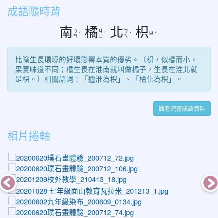
成語隨時背
南
橘
北
枳
ㄋ
ㄐ
ㄅ
ㄓ
ˊ
ˊ
ˇ
ˇ
ㄢ
ㄩ
ㄟ
比喻生長環境的好壞影響本質的優劣。（枳，似橘而小，
果實味道不同；橘生長在淮南就叫做橘子，生長在淮北就
是枳。）相關語詞：「逾淮為枳」、「橘化為枳」。
觀看完整成語資料
相片捲軸
photo-1272
photo-1306
photo-1478
photo-1338
photo-1159
photo-1274
photo-1367