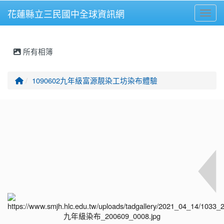
花蓮縣立三民國中全球資訊網
Toggl
⏸
所有相簿
回首頁
1090602九年級富源靚染工坊染布體驗