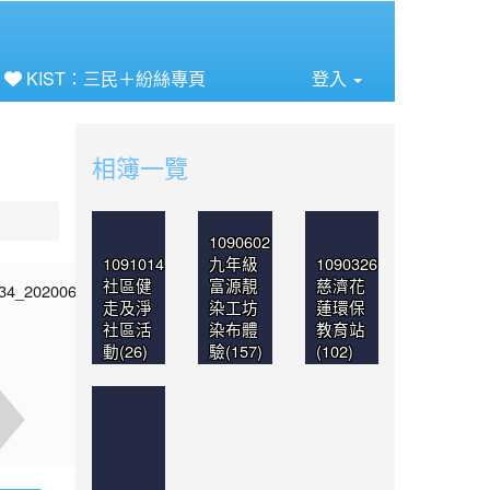
⏸
KIST：三民＋紛絲專頁
登入
相簿一覽
1090602
1091014
九年級
1090326
社區健
富源靚
慈濟花
走及淨
染工坊
蓮環保
社區活
染布體
教育站
動(26)
驗(157)
(102)