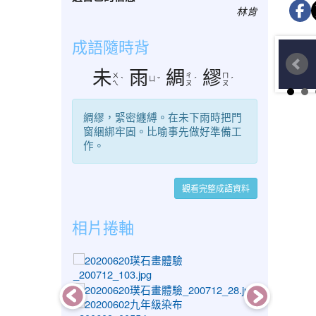
林肯
成語隨時背
未
雨
綢
繆
ㄨ
ㄔ
ㄇ
ㄩ
ˋ
ˇ
ˊ
ˊ
ㄟ
ㄡ
ㄡ
綢繆，緊密纏縛。在未下雨時把門
窗綑綁牢固。比喻事先做好準備工
作。
觀看完整成語資料
相片捲軸
photo-1303
photo-1228
photo-1080