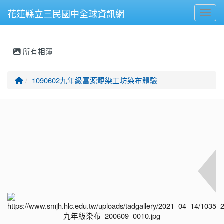
花蓮縣立三民國中全球資訊網
Toggl
⏸
所有相簿
回首頁
1090602九年級富源靚染工坊染布體驗