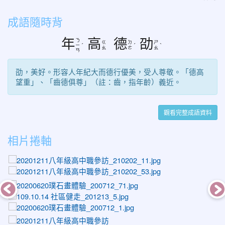
成語隨時背
年
高
德
劭
ㄋ
ㄍ
ㄉ
ㄕ
ㄧ
ˊ
ˊ
ˋ
ㄠ
ㄜ
ㄠ
ㄢ
劭，美好。形容人年紀大而德行優美，受人尊敬。「德高
望重」、「齒德俱尊」（註：齒，指年齡）義近。
觀看完整成語資料
photo-1245
相片捲軸
photo-1515
photo-1557
photo-1271
photo-1316
photo-1201
photo-1617
photo-1279