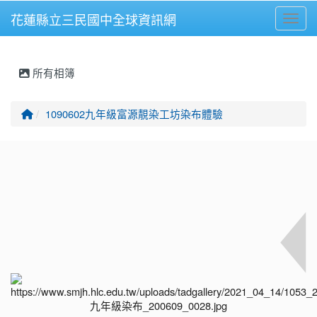
花蓮縣立三民國中全球資訊網
Toggl
⏸
所有相簿
回首頁
1090602九年級富源靚染工坊染布體驗