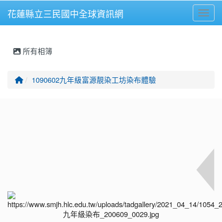
花蓮縣立三民國中全球資訊網
Toggl
⏸
所有相簿
回首頁
1090602九年級富源靚染工坊染布體驗