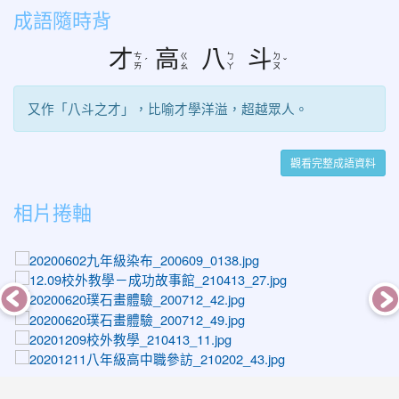
成語隨時背
才
高
八
斗
ㄘ
ㄍ
ㄅ
ㄉ
ˊ
ˇ
ㄞ
ㄠ
ㄚ
ㄡ
又作「八斗之才」，比喻才學洋溢，超越眾人。
觀看完整成語資料
相片捲軸
photo-1163
photo-1401
photo-1242
photo-1249
photo-1471
photo-1547
photo-1196