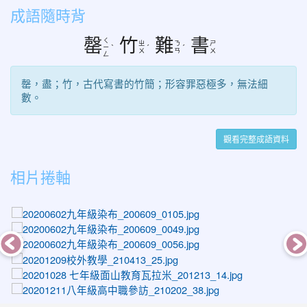
成語隨時背
罄
竹
難
書
ㄑ
ㄓ
ㄋ
ㄕ
ㄧ
ˋ
ˊ
ˊ
ㄨ
ㄢ
ㄨ
ㄥ
罄，盡；竹，古代寫書的竹簡；形容罪惡極多，無法細
數。
觀看完整成語資料
相片捲軸
photo-1130
photo-1074
photo-1081
photo-1485
photo-1351
photo-1542
photo-1207