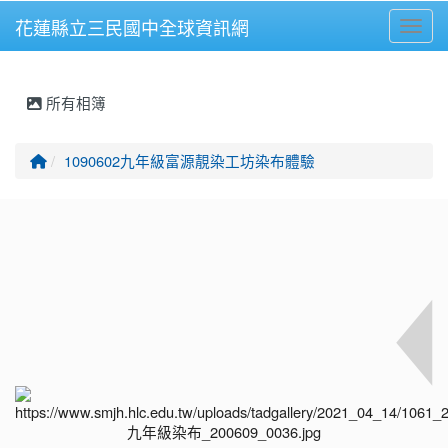
花蓮縣立三民國中全球資訊網
Toggl
⏸
所有相簿
回首頁
1090602九年級富源靚染工坊染布體驗