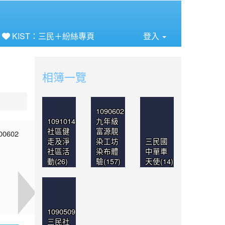
⏸
KIST：三民＋紛絲專頁
登入
相簿一覽
1090602
1091014
九年級
社區健
富源靚
走及淨
染工坊
三民國
社區活
染布體
中單車
動(26)
驗(157)
天使(14)
1090509
三民社