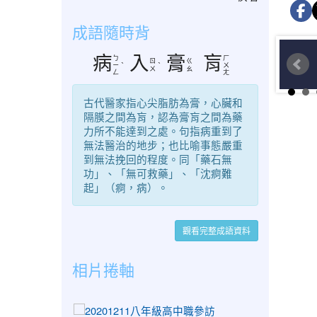
成語隨時背
病
入
膏
肓
ㄅ
ㄏ
ㄖ
ㄍ
ㄧ
ˋ
ˋ
ㄨ
ㄨ
ㄠ
ㄥ
ㄤ
古代醫家指心尖脂肪為膏，心臟和
隔膜之間為肓，認為膏肓之間為藥
力所不能達到之處。句指病重到了
無法醫治的地步；也比喻事態嚴重
到無法挽回的程度。同「藥石無
功」、「無可救藥」、「沈痾難
起」（痾，病）。
觀看完整成語資料
相片捲軸
photo-1603