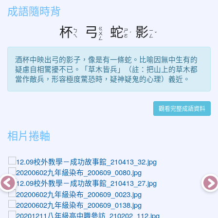
成語隨時背
杯
弓
蛇
影
ㄍ
ㄅ
ㄕ
ㄧ
ㄨ
ˊ
ˇ
ㄟ
ㄜ
ㄥ
ㄥ
酒杯中映出弓的影子，像是有一條蛇。比喻因無中生有的
疑慮自相驚擾不已。「草木皆兵」（註：把山上的草木都
當作敵兵，形容極度驚恐時，疑神疑鬼的心理）義近。
觀看完整成語資料
相片捲軸
photo-1406
photo-1105
photo-1401
photo-1048
photo-1163
photo-1616