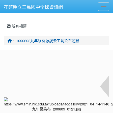
花蓮縣立三民國中全球資訊網
Toggl
⏸
所有相簿
回首頁
1090602九年級富源靚染工坊染布體驗