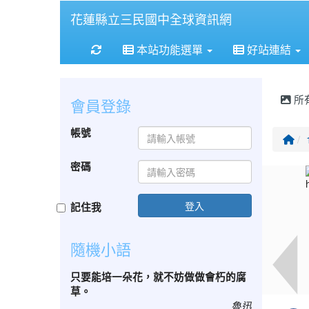
花蓮縣立三民國中全球資訊網
重新取得佈景設定
本站功能選單
好站連結
所
會員登錄
帳號
回
密碼
登入
記住我
隨機小語
只要能培一朵花，就不妨做做會朽的腐
草。
魯迅