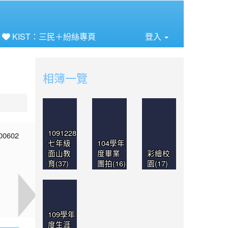
⏸
KIST：三民＋紛絲專頁
登入
相簿一覽
1091228
七年級
104學年
面山教
度畢業
彩繪校
育(37)
團拍(16)
園(17)
109學年
度生涯