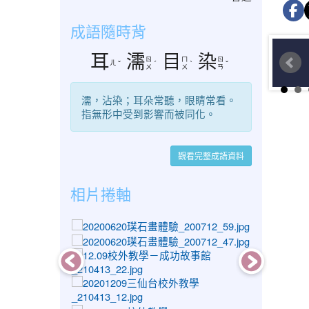
成語隨時背
耳
濡
目
染
ㄖ
ㄇ
ㄖ
ㄦ
ˇ
ˊ
ˋ
ˇ
ㄨ
ㄨ
ㄢ
濡，沾染；耳朵常聽，眼睛常看。
指無形中受到影響而被同化。
觀看完整成語資料
相片捲軸
photo-1259
photo-1247
photo-1396
photo-1441