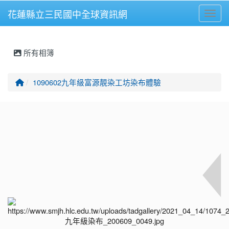
花蓮縣立三民國中全球資訊網
Toggl
⏸
所有相簿
回首頁
1090602九年級富源靚染工坊染布體驗