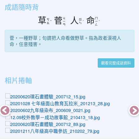
成語隨時背
草
菅
人
命
ㄐ
ㄇ
ㄘ
ㄖ
ˇ
ㄧ
ˊ
ㄧ
ˋ
ㄠ
ㄣ
ㄢ
ㄥ
菅，一種野草；句謂把人命看做野草。指為政者漠視人
命，任意殘害。
觀看完整成語資料
相片捲軸
photo-1215
photo-1365
photo-1046
photo-1392
photo-1289
photo-1583
photo-1616
photo-1527