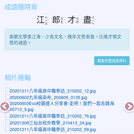
成語隨時背
江
郎
才
盡
ㄐ
ㄐ
ㄌ
ㄘ
ㄧ
ˊ
ˊ
ㄧ
ˋ
ㄤ
ㄞ
ㄤ
ㄣ
南朝文學家江淹，少有文名，晚年文思漸衰。比喻才情文
思的減退。
觀看完整成語資料
相片捲軸
photo-1516
photo-1160
ph
photo-1580
photo-1453
photo-1563
photo-1297