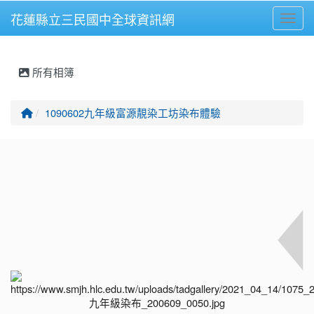
花蓮縣立三民國中全球資訊網
Toggl
⏸
所有相簿
回首頁
1090602九年級富源靚染工坊染布體驗