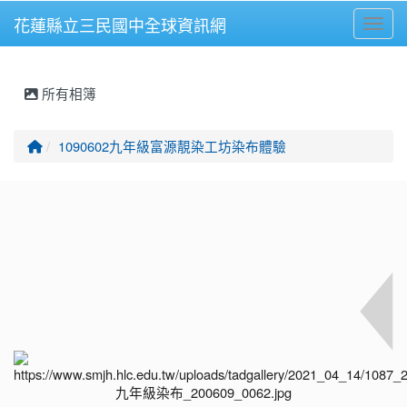
花蓮縣立三民國中全球資訊網
Toggl
⏸
所有相簿
回首頁
1090602九年級富源靚染工坊染布體驗