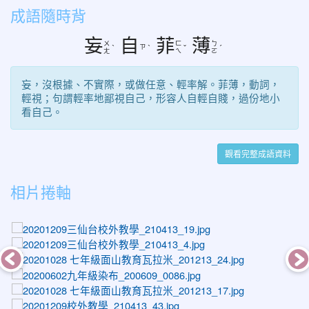
成語隨時背
妄
自
菲
薄
ㄨ
ㄈ
ㄅ
ㄗ
ˋ
ˋ
ˇ
ˊ
ㄤ
ㄟ
ㄛ
妄，沒根據、不實際，或做任意、輕率解。菲薄，動詞，
輕視；句謂輕率地鄙視自己，形容人自輕自賤，過份地小
看自己。
觀看完整成語資料
相片捲軸
photo-1448
photo-1433
photo-1361
photo-1111
photo-1354
photo-1503
photo-1192