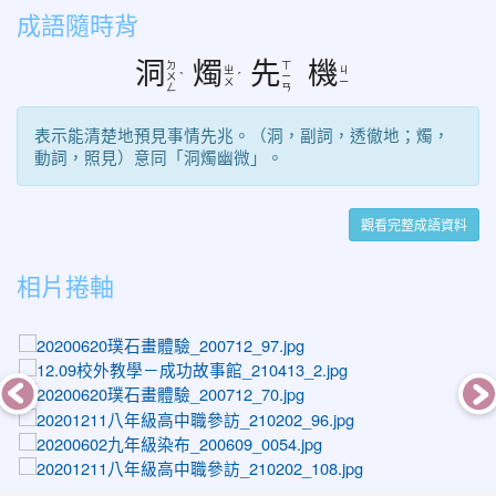
成語隨時背
洞
燭
先
機
ㄉ
ㄒ
ㄓ
ㄐ
ㄨ
ˋ
ˊ
ㄧ
ㄨ
ㄧ
ㄥ
ㄢ
表示能清楚地預見事情先兆。（洞，副詞，透徹地；燭，
動詞，照見）意同「洞燭幽微」。
觀看完整成語資料
相片捲軸
photo-1297
photo-1376
photo-1270
photo-1600
photo-1079
photo-1612
photo-1039