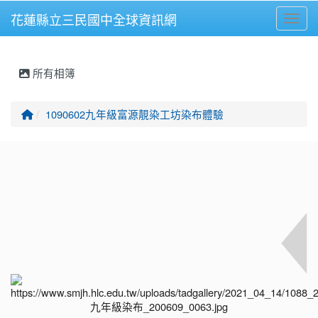
花蓮縣立三民國中全球資訊網
Toggl
⏸
所有相簿
回首頁
1090602九年級富源靚染工坊染布體驗