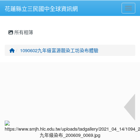
花蓮縣立三民國中全球資訊網
Toggl
⏸
所有相簿
回首頁
1090602九年級富源靚染工坊染布體驗