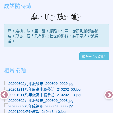
成語隨時背
摩
頂
放
踵
ㄉ
ㄓ
ㄇ
ㄈ
ˊ
ㄧ
ˇ
ˇ
ㄨ
ˇ
ㄛ
ㄤ
ㄥ
ㄥ
摩，磨損；放，至；踵，腳跟。句意：從頭到腳都磨破
皮。形容一個人具有熱心救世的熱誠，為了眾人奔波勞
苦。
觀看完整成語資料
相片捲軸
photo-1054
photo-1557
photo-1517
photo-1123
photo-1030
photo-1470
photo-1132