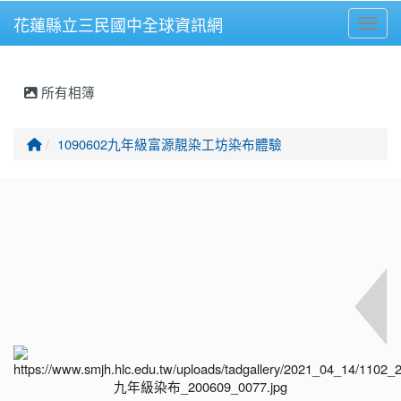
花蓮縣立三民國中全球資訊網
Toggl
⏸
所有相簿
回首頁
1090602九年級富源靚染工坊染布體驗