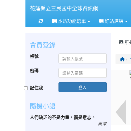
花蓮縣立三民國中全球資訊網
重新取得佈景設定
本站功能選單
好站連結
所
會員登錄
帳號
回
密碼
登入
記住我
隨機小語
人們缺乏的不是力量，而是意志。
雨果