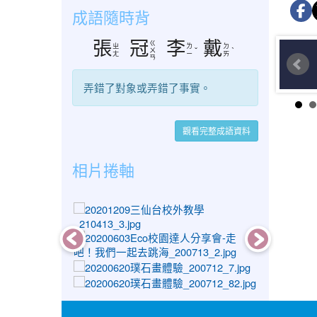
成語隨時背
張
冠
李
戴
ㄍ
ㄓ
ㄌ
ㄉ
ㄨ
ˇ
ˋ
ㄤ
ㄧ
ㄞ
ㄢ
弄錯了對象或弄錯了事實。
觀看完整成語資料
相片捲軸
photo-1432
photo-1186
photo-1207
photo-1282
photo-1374
photo-1317