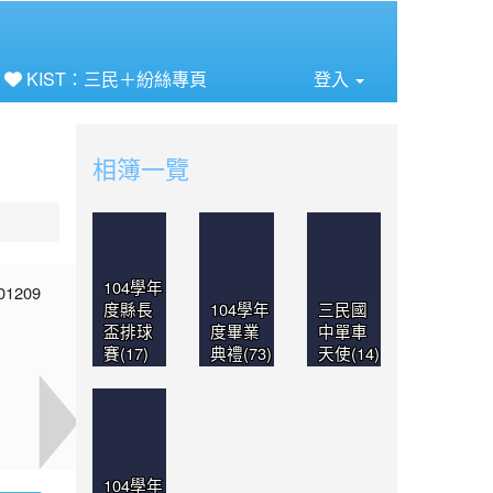
⏸
KIST：三民＋紛絲專頁
登入
相簿一覽
104學年
度縣長
104學年
三民國
盃排球
度畢業
中單車
賽(17)
典禮(73)
天使(14)
104學年