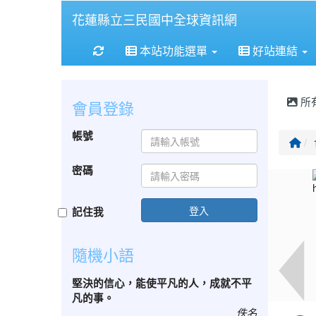
花蓮縣立三民國中全球資訊網
重新取得佈景設定
本站功能選單
好站連結
所
會員登錄
帳號
回
密碼
登入
記住我
隨機小語
堅決的信心，能使平凡的人，成就不平
凡的事。
佚名