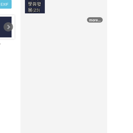
學與發
EXIF
展(23)
more...