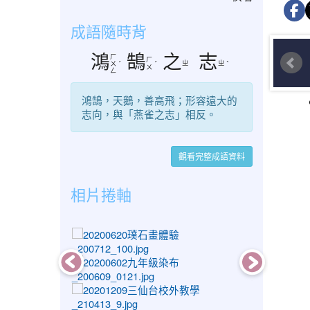
成語隨時背
鴻
鵠
之
志
ㄏ
ㄏ
ㄓ
ㄓ
ㄨ
ˊ
ˊ
ˋ
ㄨ
ㄥ
鴻鵠，天鵝，善高飛；形容遠大的
志向，與「燕雀之志」相反。
觀看完整成語資料
相片捲軸
photo-1300
photo-1146
photo-1438