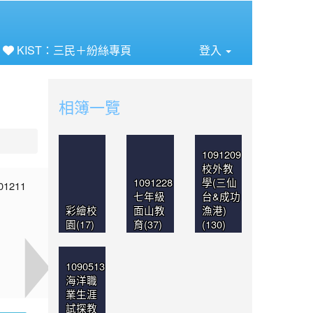
⏸
KIST：三民＋紛絲專頁
登入
相簿一覽
1091209
校外教
1091228
學(三仙
七年級
台&成功
彩繪校
面山教
漁港)
園(17)
育(37)
(130)
1090513
海洋職
業生涯
試探教