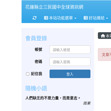
花蓮縣立三民國中全球資訊網
重新取得佈景設定
本站功能選單
好站連結
本
會員登錄
文
帳號
文章
密碼
記住我
登入
隨機小語
人們缺乏的不是力量，而是意志。
雨果