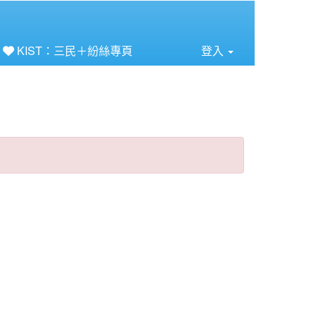
⏸
KIST：三民＋紛絲專頁
登入