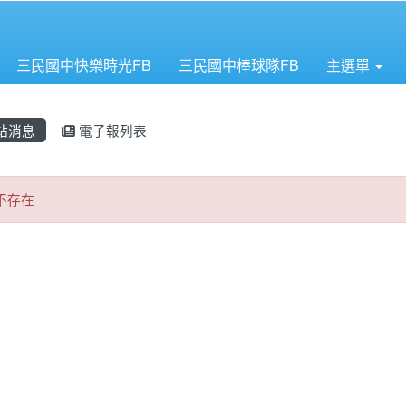
三民國中快樂時光FB
三民國中棒球隊FB
主選單
站消息
電子報列表
章不存在
不存在