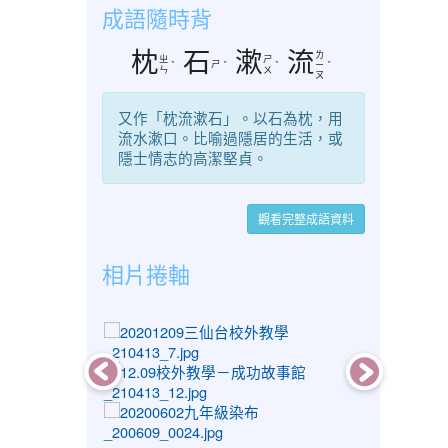
成語隨時背
枕
石
漱
流
ㄌ
ㄓ
ㄕ
ㄕ
ˋ
ˊ
ˋ
ㄧ
ˊ
ㄣ
ㄨ
ㄡ
又作「枕流漱石」。以石為枕，用
流水漱口。比喻過隱居的生活，或
隱士情志的高潔堅貞。
觀看完整成語資料
相片捲軸
photo-1436
photo-1386
photo-1049