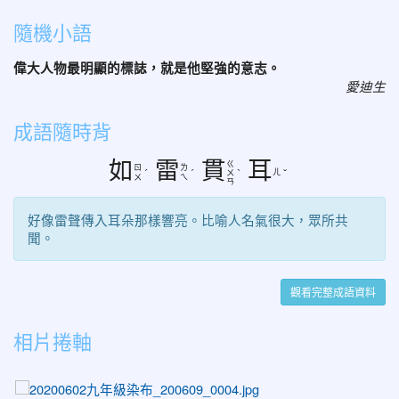
隨機小語
偉大人物最明顯的標誌，就是他堅強的意志。
愛迪生
成語隨時背
如
雷
貫
耳
ㄍ
ㄖ
ㄌ
ㄦ
ˊ
ˊ
ㄨ
ˋ
ˇ
ㄨ
ㄟ
ㄢ
好像雷聲傳入耳朵那樣響亮。比喻人名氣很大，眾所共
聞。
觀看完整成語資料
相片捲軸
photo-1029