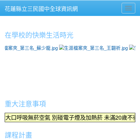
花蓮縣立三民國中全球資訊網
Toggl
⏸
在學校的快樂生活時光
photo-1624
重大注意事項
吸無菸空氣 別碰電子煙及加熱菸 未滿20歲不得吸菸
課程計畫