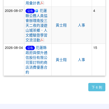
於彈跳視窗觀看：三民國中115年7月基金
用彙計表
2026-08-07
花蓮
4
公告
縣公務人員協
會辦理南投三
黃士翔
人事
天二夜的漫遊
山城茶鄉．人
文體驗暨學習
於彈跳視窗觀看：行程表.pdf
交流活動
2026-08-04
花蓮縣
15
公告
政府與傑升通
信股份有限公
黃士翔
人事
司簽訂特約商
店消費優惠合
約
下 6 則