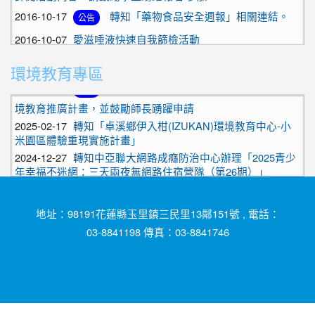
2026-04-01
檢送花蓮縣政府與本縣玉里鎮公所、新城
活動
（115）年4月25日（星期六）於公館校區舉辦「2026師大地
2版「成人肥胖防治實證指引」及肥胖100問+
2016-10-07
愛滋唾液快速自我篩檢活動
科開放參觀日」
鄉公所、壽豐鄉國民小學共同合作辦理「阿勒飛斯文化藝術團
2022-04-11
為提升學校師生瞭解全榖雜糧食物對健康的好
2017-01-04
檢送教育部體育署「106年度各級學校專任運動
「汎札萊!花蓮」表演藝術巡演免費回饋演出」
2025-10-16
2025「華藝盃全國青少年藝文競賽」競賽簡章
處，衛生福利部國民健康署已於官網建置全榖雜糧宣導專區，
教練資格審定申請人手冊（含審定作業時間預定表）」1份，
請轉知所屬人員運用推廣，請查照。
即日起適用，請查照。
2025-09-15
「減碳大作戰」與「氣候行動家」校園環
環境教育專區
公告
2016-11-03
恭賀！本校舞蹈隊榮獲１０５學年度花蓮縣中南
境教育推廣計畫，並鼓勵師長踴躍申請
區學生舞蹈比賽 優等
2025-02-17
轉知「卓溪鄉伊入柑(IZUKAN)環境教育中心-小
2016-11-02
中華民國高級中等學校體育總會辦理『紫
米園區體驗重現實施計畫」
活動
錐花JHBL 3對 3籃球錦標賽』活動實施 計畫修正版乙份，請
2024-12-27
轉知中亞聯大網路成癮防治中心辦理「2025青少
詳閱活動內容，請鼓勵學生踴躍報名 參加。
年幸福不迷網：三天兩夜無網路住宿營隊（第26期）」
2016-10-17
轉知「藥物食品安全週報」相關連結。
2026-04-13
國立台灣師範大學地球科學系訂於本
公告
公告
（115）年4月25日（星期六）於公館校區舉辦「2026師大地
2016-10-07
愛滋唾液快速自我篩檢活動
科開放參觀日」
地址：98191花蓮縣玉里鎮三民里13鄰151號 , 電話：
2025-10-16
2025「華藝盃全國青少年藝文競賽」競賽簡章
03-8841198 傳真：03-8841746
2025-09-15
「減碳大作戰」與「氣候行動家」校園環
公告
境教育推廣計畫，並鼓勵師長踴躍申請
2025-02-17
轉知「卓溪鄉伊入柑(IZUKAN)環境教育中心-小
米園區體驗重現實施計畫」
2024-12-27
轉知中亞聯大網路成癮防治中心辦理「2025青少