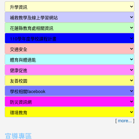
2026-04-13
國立台灣師範大學地球科學系訂於本
公告
（115）年4月25日（星期六）於公館校區舉辦「2026師大地
科開放參觀日」
2026-04-04
玉東國中職探中心開設假日營，相關事
活動
[
more...
]
項，詳如說明
宣導專區
2026-04-01
檢送本縣115年慶祝兒童節計畫—商家優
公告