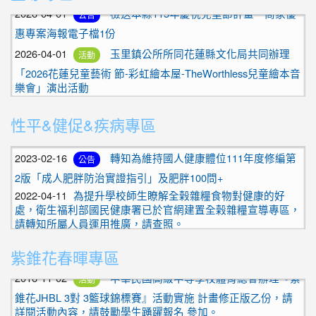
惠專案海報電子檔1份
2026-04-01
玉里鎮公所所同花蓮縣文化局共同辦理
活動
2025-01-02
花蓮縣健康促進學校指標問卷
「2026花蓮兒童藝術 節-彩虹繪本屋-TheWorthless兒童繪本音
2025-01-02
拒檳素養學習錦囊
樂會」演出活動
2023-03-13
轉知社團法人中華民國牙醫師公會全國聯
2026-04-01
檢送花蓮縣政府與本縣玉里鎮公所、新城
活動
活動
合會舉辦「2023年全國國小、國中、高中職顧牙四格漫畫比
鄉公所、壽豐鄉國民小學共同合作辦理「阿勒飛斯文化藝術團
賽」活動辦法1份，請鼓勵學生踴躍參加
「汎札萊!花蓮」表演藝術巡演免費回饋演出」
性平&健促&疾病專區
2023-02-16
轉知為維持國人健康體位111年度修編第
2026-04-13
國立台灣師範大學地球科學系訂於本
公告
公告
2版「成人肥胖防治實證指引」及肥胖100問+
（115）年4月25日（星期六）於公館校區舉辦「2026師大地
科開放參觀日」
2022-04-11
為提升學校師生瞭解全榖雜糧食物對健康的好
2017-01-04
檢送教育部體育署「106年度各級學校專任運動
處，衛生福利部國民健康署已於官網建置全榖雜糧宣導專區，
教練資格審定申請人手冊（含審定作業時間預定表）」1份，
2026-04-04
玉東國中職探中心開設假日營，相關事
活動
請轉知所屬人員運用推廣，請查照。
即日起適用，請查照。
項，詳如說明
2025-01-02
花蓮縣健康促進學校指標問卷
2016-11-03
恭賀！本校舞蹈隊榮獲１０５學年度花蓮縣中南
2026-04-01
檢送本縣115年慶祝兒童節計畫—商家優
公告
區學生舞蹈比賽 優等
2025-01-02
拒檳素養學習錦囊
惠專案海報電子檔1份
紫錐花春暉專區
2016-11-02
中華民國高級中等學校體育總會辦理『紫
2023-03-13
轉知社團法人中華民國牙醫師公會全國聯
活動
活動
2026-04-01
玉里鎮公所所同花蓮縣文化局共同辦理
活動
錐花JHBL 3對 3籃球錦標賽』活動實施 計畫修正版乙份，請
合會舉辦「2023年全國國小、國中、高中職顧牙四格漫畫比
詳閱活動內容，請鼓勵學生踴躍報名 參加。
賽」活動辦法1份，請鼓勵學生踴躍參加
「2026花蓮兒童藝術 節-彩虹繪本屋-TheWorthless兒童繪本音
樂會」演出活動
2016-10-17
轉知「藥物食品安全週報」相關連結。
2026-04-13
國立台灣師範大學地球科學系訂於本
2023-02-16
轉知為維持國人健康體位111年度修編第
公告
公告
公告