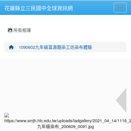
花蓮縣立三民國中全球資訊網
Toggl
⏸
所有相簿
回首頁
1090602九年級富源靚染工坊染布體驗