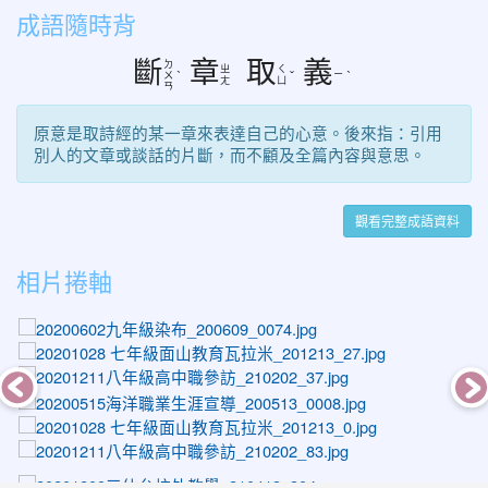
成語隨時背
斷
章
取
義
ㄉ
ㄓ
ㄑ
ㄧ
ㄨ
ˋ
ˇ
ˋ
ㄤ
ㄩ
ㄢ
原意是取詩經的某一章來表達自己的心意。後來指：引用
別人的文章或談話的片斷，而不顧及全篇內容與意思。
觀看完整成語資料
相片捲軸
photo-1099
photo-1364
photo-1541
photo-1010
photo-1337
photo-1587
photo-1459
photo-1243
photo-1071